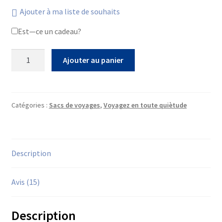
Ajouter à ma liste de souhaits
Est—ce un cadeau?
quantité
Ajouter au panier
de
Sac
de
voyage
Catégories :
Sacs de voyages
,
Voyagez en toute quiètude
cabine
waterproof
Description
Avis (15)
Description