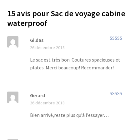
15 avis pour
Sac de voyage cabine
waterproof
Gildas
Note
5
sur 5
26 décembre 2018
Le sac est très bon. Coutures spacieuses et
plates. Merci beaucoup! Recommander!
Gerard
Note
5
sur 5
26 décembre 2018
Bien arrivé,reste plus qu’à l’essayer…