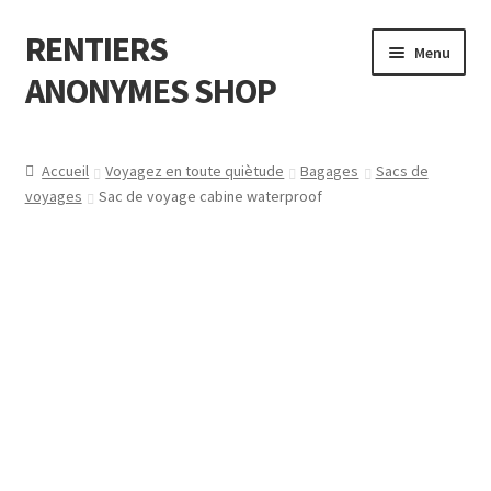
RENTIERS
Aller
Aller
Menu
à
au
ANONYMES SHOP
la
contenu
navigation
A Propos de
Accueil
Voyagez en toute quiètude
Bagages
Sacs de
voyages
Sac de voyage cabine waterproof
F.A.Q (Foire aux questions )
Contactez-nous?