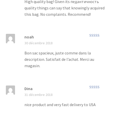
High quality bag! Given its педантичность
quality things can say that knowingly acquired
this bag. No complaints. Recommend!
noah
Note
5
sur 5
30 décembre 2018
Bon sac spacieux, juste comme dans la
description. Satisfait de l’achat. Merci au
magasin.
Dina
Note
5
sur 5
31 décembre 2018
nice product and very fast delivery to USA