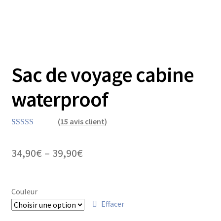
Sac de voyage cabine
waterproof
(
15
avis client)
Noté
15
5.00
sur 5 basé
34,90
€
–
39,90
€
sur
notations
client
Couleur
Effacer