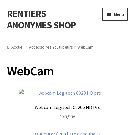
RENTIERS
Aller
Aller
Menu
à
au
ANONYMES SHOP
la
contenu
navigation
A Propos de
Accueil
Accessoires Youtubeurs
WebCam
F.A.Q (Foire aux questions )
WebCam
Contactez-nous?
Webcam Logitech C920e HD Pro
170,90
€
Ajouter à ma liste de souhaits