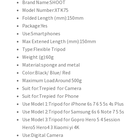
Brand Name:
SHOOT
Model Number:
XTK75
Folded Length (mm):
150mm
Package:
Yes
Use:
Smartphones
Max Extened Length (mm):
150mm
Type:
Flexible Tripod
Weight (g):
60g
Material:
sponge and metal
Color:
Black/ Blue/ Red
Maximum Load:
Around 500g
Suit for:
Trepied for Camera
Suit for:
Trepied for Phone
Use Model 1:
Tripod for iPhone 6s 7 6 5 5s 4s Plus
Use Model 2:
Tripod for Samsung 6s 6 Note 7 5 5s
Use Model 3:
Tripod for Gopro Hero 5 4 Session
Hero5 Hero4 3 Xiaomi yi 4K
Use:
Digital Camera