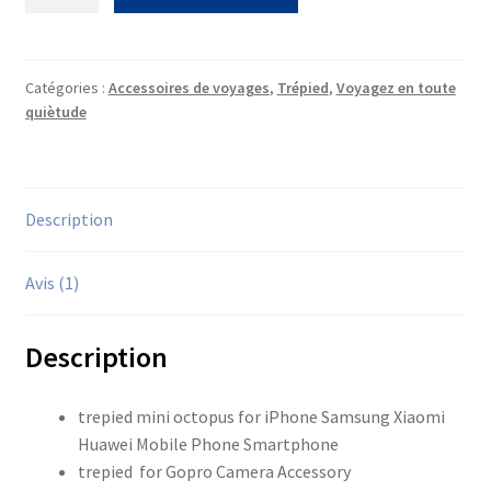
de
Trépied
Mini
Octopus
Catégories :
Accessoires de voyages
,
Trépied
,
Voyagez en toute
quiètude
Description
Avis (1)
Description
trepied
mini octopus
for iPhone Samsung Xiaomi
Huawei Mobile Phone Smartphone
trepied
for Gopro Camera Accessory