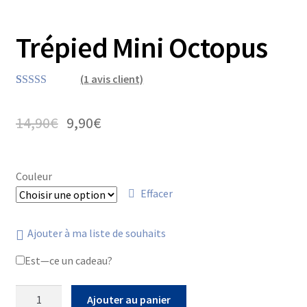
Trépied Mini Octopus
(
1
avis client)
Noté
1
5.00
sur 5 basé
14,90
€
9,90
€
sur
notation
client
Couleur
Effacer
Ajouter à ma liste de souhaits
Est—ce un cadeau?
quantité
Ajouter au panier