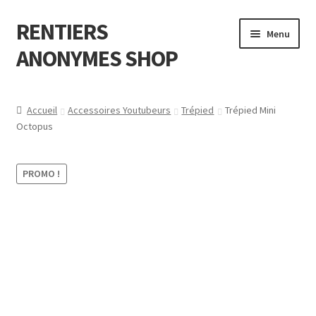
RENTIERS
Aller
Aller
Menu
à
au
ANONYMES SHOP
la
contenu
navigation
A Propos de
Accueil
Accessoires Youtubeurs
Trépied
Trépied Mini
Octopus
F.A.Q (Foire aux questions )
Contactez-nous?
PROMO !