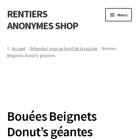
RENTIERS
Aller
Aller
Menu
à
au
ANONYMES SHOP
la
contenu
navigation
A Propos de
Accueil
Détendez vous au bord de la piscine
Bouées
Beignets Donut’s géantes
F.A.Q (Foire aux questions )
Contactez-nous?
Bouées Beignets
Donut’s géantes