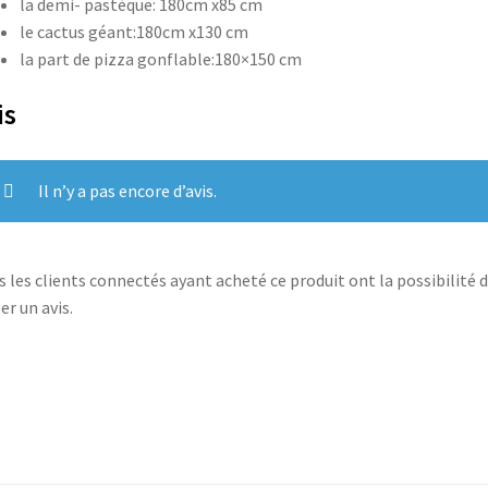
la demi- pastèque: 180cm x85 cm
le cactus géant:180cm x130 cm
la part de pizza gonflable:180×150 cm
is
Il n’y a pas encore d’avis.
s les clients connectés ayant acheté ce produit ont la possibilité 
er un avis.