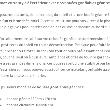
rmez votre style à l’extérieur avec nos bouées gonflables géantes
piscine, des amis, de la musique, du soleil et… une bouée géante !
a fun et branchée
, voici l’accessoire ultime pour vos virées à la pis
 la plage, vos pool parties endiablées ou vos barbecues au bord du l
ortablement installé sur votre bouée gonflable surdimensionné,
 profiterez du soleil en toute décontraction. Pratique pour faire l
te, bronzer ou siroter un cocktail tout en vous prélassant dans l’ea
s, couché, seul ou à plusieurs : ambiance et crise de fou rire garantie
e à ses grandes dimensions, ces bouées sont d’une
stabilité parfa
l’eau
. Bien sur, vous pouvez aussi utiliser ce matelas gonflable au s
 faire la sieste dans l’herbe. .
 a plusieurs modèles de
bouées gonflables
géantes:
l’ananas géant: 180cm x120 cm
l’ananas circulaire:180×90 cm