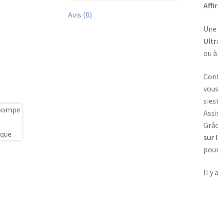
Affi
Avis (0)
Une 
Ultr
ou à
Conf
vous
sies
Assi
Grâc
sur 
pour
Il y