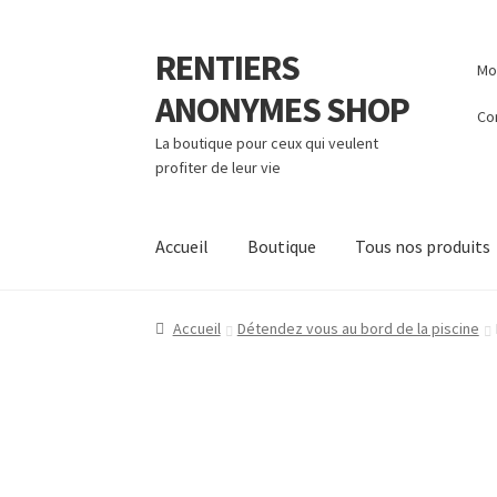
RENTIERS
Aller
Aller
Mo
à
au
ANONYMES SHOP
la
contenu
Co
navigation
La boutique pour ceux qui veulent
profiter de leur vie
Accueil
Boutique
Tous nos produits
Accueil
Détendez vous au bord de la piscine