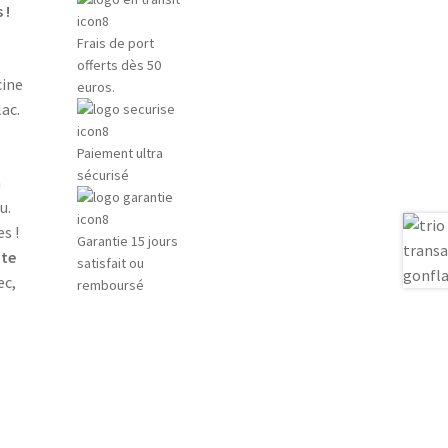
 !
Frais de port
offerts dès 50
cine
euros.
ac.
Paiement ultra
sécurisé
a
u.
s !
Garantie 15 jours
ite
satisfait ou
ec,
remboursé