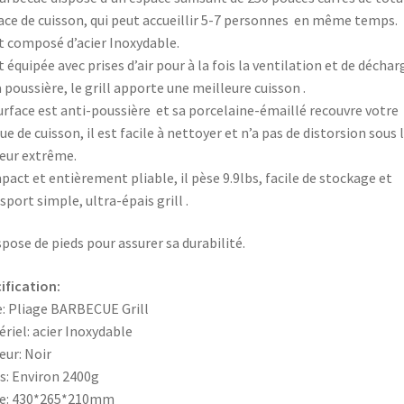
ace de cuisson, qui peut accueillir 5-7 personnes en même temps.
st composé d’acier Inoxydable.
st équipée avec prises d’air pour à la fois la ventilation et de déchar
a poussière, le grill apporte une meilleure cuisson .
urface est anti-poussière et sa porcelaine-émaillé recouvre votre
ue de cuisson, il est facile à nettoyer et n’a pas de distorsion sous 
eur extrême.
act et entièrement pliable, il pèse 9.9lbs, facile de stockage et
sport simple, ultra-épais grill .
ispose de pieds pour assurer sa durabilité.
ification:
: Pliage BARBECUE Grill
riel: acier Inoxydable
eur: Noir
s: Environ 2400g
le: 430*265*210mm