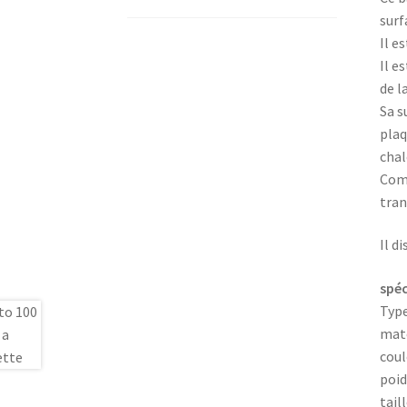
surf
Il e
Il e
de l
Sa s
plaq
chal
Comp
tran
Il d
spéc
Type
maté
coul
poid
tail