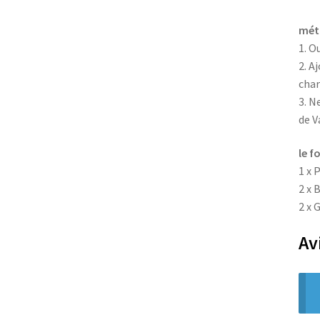
méth
1. O
2. A
char
3. N
de V
le f
1 x 
2 x 
2 x 
Av