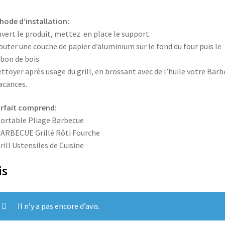
ode d’installation:
uvert le produit, mettez en place le support.
jouter une couche de papier d’aluminium sur le fond du four puis le
bon de bois.
ettoyer après usage du grill, en brossant avec de l’huile votre Bar
acances.
orfait comprend:
Portable Pliage Barbecue
BARBECUE Grillé Rôti Fourche
Grill Ustensiles de Cuisine
is
Il n’y a pas encore d’avis.