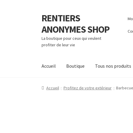
RENTIERS
Aller
Aller
Mo
à
au
ANONYMES SHOP
la
contenu
Co
navigation
La boutique pour ceux qui veulent
profiter de leur vie
Accueil
Boutique
Tous nos produits
Accueil
Profitez de votre extérieur
Barbecue 