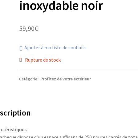
inoxydable noir
59,90
€
Ajouter à ma liste de souhaits
Rupture de stock
Catégorie :
Profitez de votre extérieur
scription
ctéristiques:
arbecue dispose d’un espace suffisant de 250 pouces carrés de tota